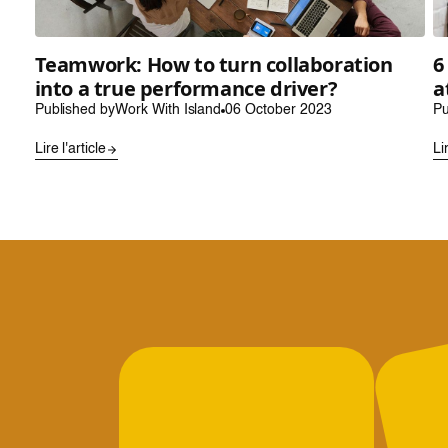
Teamwork: How to turn collaboration
6
into a true performance driver?
a
Published by
Work With Island
06 October 2023
Pu
Lire l'article
Li