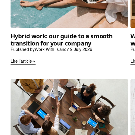
Hybrid work: our guide to a smooth
W
transition for your company
w
Published by
Work With Island
19 July 2026
Pu
Lire l'article
Li