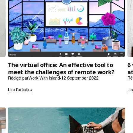
The virtual office: An effective tool to
6
meet the challenges of remote work?
a
Rédigé par
Work With Island
12 September 2022
Ré
Lire l'article
Lir