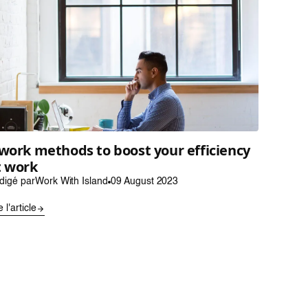
 work methods to boost your efficiency
t work
digé par
Work With Island
09 August 2023
e l'article