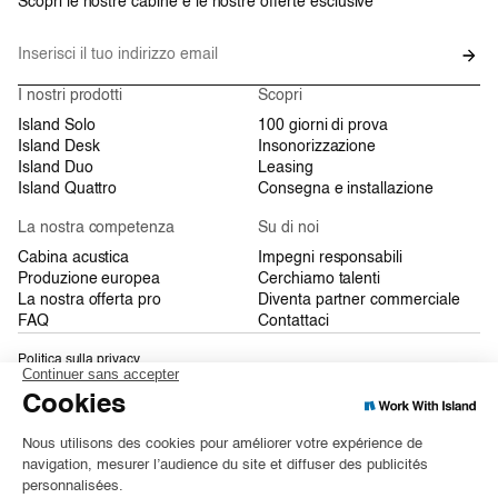
Scopri le nostre cabine e le nostre offerte esclusive
I nostri prodotti
Scopri
Island Solo
100 giorni di prova
Island Desk
Insonorizzazione
Island Duo
Leasing
Island Quattro
Consegna e installazione
La nostra competenza
Su di noi
Cabina acustica
Impegni responsabili
Produzione europea
Cerchiamo talenti
La nostra offerta pro
Diventa partner commerciale
FAQ
Contattaci
Politica sulla privacy
Condizioni Generali di Vendita
Mappa del sito