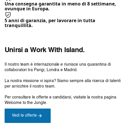
Una consegna garantita in meno di 8 settimane,
ovunque in Europa.
5 anni di garanzia, per lavorare in tutta
tranquillità.
Unirsi a Work With Island.
Il nostro team è internazionale e riunisce una quarantina di
collaboratori tra Parigi, Londra e Madrid.
La nostra missione vi ispira? Siamo sempre alla ricerca di talenti
per arricchire il nostro team.
Per consultare le offerte e candidarsi, visitate la nostra pagina
Welcome to the Jungle.
Scopri di più sulla produzione
Vedi le offerte
europea delle nostre cabine.