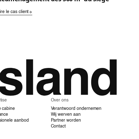
ire le cas client
tise
Over ons
e cabine
Verantwoord ondernemen
ance
Wij werven aan
sionele aanbod
Partner worden
Contact