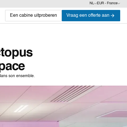
NL
EUR - France
Een cabine uitproberen
Vraag een offerte aan
ctopus
space
e dans son ensemble.