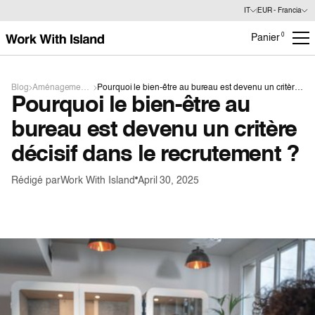
IT
EUR - Francia
0
Panier
Blog
Aménagement
Pourquoi le bien-être au bureau est devenu un critère
Pourquoi le bien-être au
& Design
décisif dans le recrutement ?
bureau est devenu un critère
décisif dans le recrutement ?
Rédigé par
Work With Island
April 30, 2025