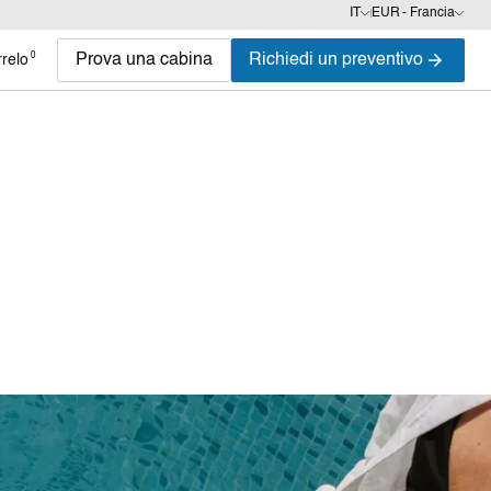
IT
EUR - Francia
0
Prova una cabina
Richiedi un preventivo
relo