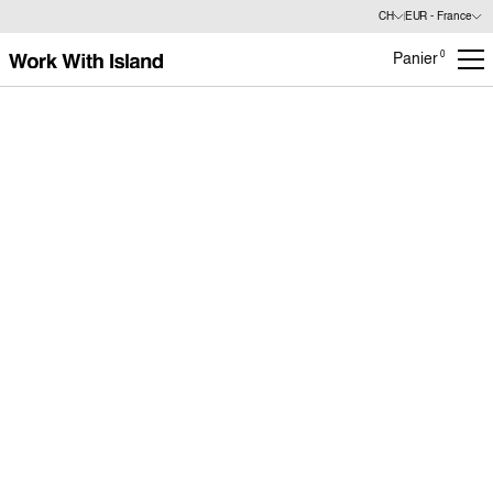
CH
EUR - France
0
Panier