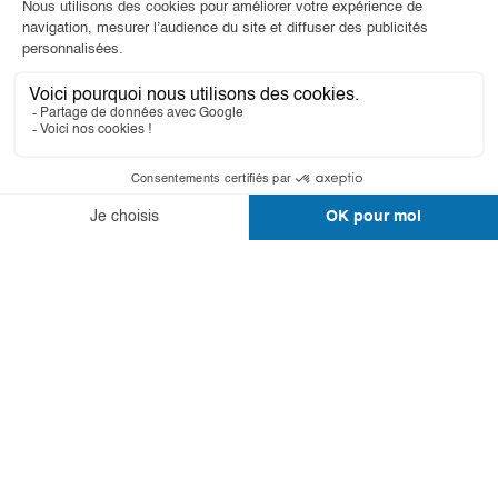
Leasing à partir de
HT
0 €
HT
Prix total
Télécharger le guide produit
Ajouter au panier
28,3 dB de réduction
de bruit