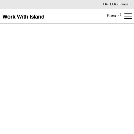
FR
EUR - France
0
Panier