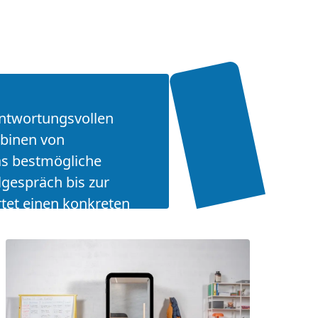
antwortungsvollen
abinen von
as bestmögliche
gespräch bis zur
tet einen konkreten