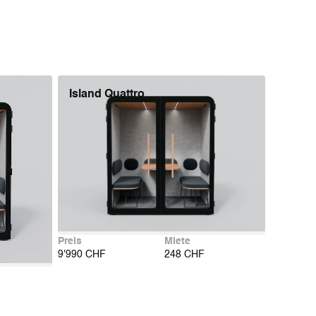
Island Quattro
Preis
Miete
9'990 CHF
248 CHF