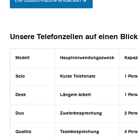
Die Quattro-Kabine entdecken
Unsere Telefonzellen auf einen Blic
Modell
Hauptverwendungszweck
Kapazi
Solo
Kurze Telefonate
1 Per
Desk
Längere Arbeit
1 Per
Duo
Zweierbesprechung
2 Per
Quattro
Teambesprechung
4 Per