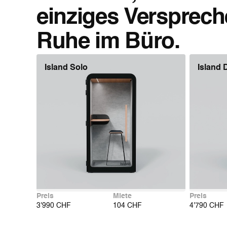
einziges Versprech
Ruhe im Büro.
Island Solo
Island 
Preis
Miete
Preis
3'990 CHF
104 CHF
4'790 CHF