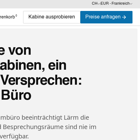
CH
EUR - Frankreich
0
Kabine ausprobieren
Preise anfragen
renkorb
e von
abinen, ein
 Versprechen:
 Büro
mbüro beeinträchtigt Lärm die
d Besprechungsräume sind nie im
verfügbar.