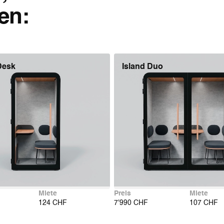
en:
Desk
Island Duo
Miete
Preis
Miete
124 CHF
7'990 CHF
107 CHF