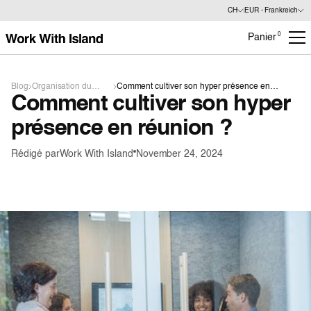
CH
EUR - Frankreich
0
Panier
Blog
Organisation du
Comment cultiver son hyper présence en
Comment cultiver son hyper
travail
réunion ?
présence en réunion ?
Rédigé par
Work With Island
November 24, 2024