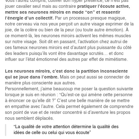
Vous l’aurez compris, cultiver son hyper présence, ce n’est pas
jouer cavalier seul mais au contraire
pratiquer l’écoute active,
mettre ses neurones miroirs en mode “on” et ressentir
l’énergie d’un collectif.
Par un processus presque magique,
notre cerveau via nos yeux perçoit un autre visage exprimer de la
joie, de la colère ou bien de la peur (ou toute autre émotion). À
ce moment-là, les neurones miroirs activent les mêmes muscles
sur notre visage. Soit dit en passant, l’activation chez autrui de
ces fameux neurones miroirs est d’autant plus puissante du côté
des leaders puisqu’ils vont être davantage scrutés… et donc
influer sur l’état émotionnel des autres par effet de mimétisme.
Les neurones miroirs, c’est donc la partition inconsciente
qui se joue dans l’ombre.
Mais on peut aussi se connecter de
manière plus consciente aux autres.
Personnellement, j’aime beaucoup me poser la question suivante
lorsque je suis en réunion : “Qu’est-ce qui amène cette personne
à énoncer ce qu’elle dit ?” C’est une belle manière de se mettre
en empathie avec l’autre. Cela permet également de comprendre
son point de vue et de rester concentré si d’aventure les propos
nous semblent déplacés.
“La qualité de votre attention détermine la qualité des
idées de celle ou celui qui vous écoute”