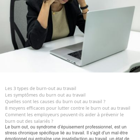
Les 3 types de burn-out au travail
Les symptômes du burn out au travail
Quelles sont les causes du burn out au travail ?
8 moyens efficaces pour lutter contre le burn out au travail
Comment les employeurs peuvent-ils aider à prévenir le
burn out des salariés ?
Le burn out, ou syndrome d’épuisement professionnel, est un
stress chronique spécifique lié au travail. Il s'agit d'un mal-être
émotionnel qui entraîne une insatisfaction au travail, un état de