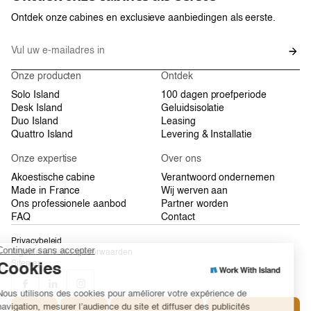
Ontdek onze cabines en exclusieve aanbiedingen als eerste.
Onze producten
Ontdek
Solo Island
100 dagen proefperiode
Desk Island
Geluidsisolatie
Duo Island
Leasing
Quattro Island
Levering & Installatie
Onze expertise
Over ons
Akoestische cabine
Verantwoord ondernemen
Made in France
Wij werven aan
Ons professionele aanbod
Partner worden
FAQ
Contact
Privacybeleid
Algemene Verkoopvoorwaarden
Sitemap