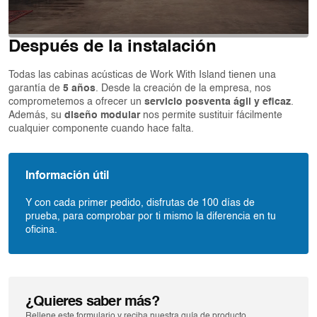
Después de la instalación
Todas las cabinas acústicas de Work With Island tienen una
garantía de
5 años
. Desde la creación de la empresa, nos
comprometemos a ofrecer un
servicio posventa ágil y eficaz
.
Además, su
diseño modular
nos permite sustituir fácilmente
cualquier componente cuando hace falta.
Información útil
Y con cada primer pedido, disfrutas de 100 días de
prueba, para comprobar por ti mismo la diferencia en tu
oficina.
¿Quieres saber más?
Rellene este formulario y reciba nuestra guía de producto