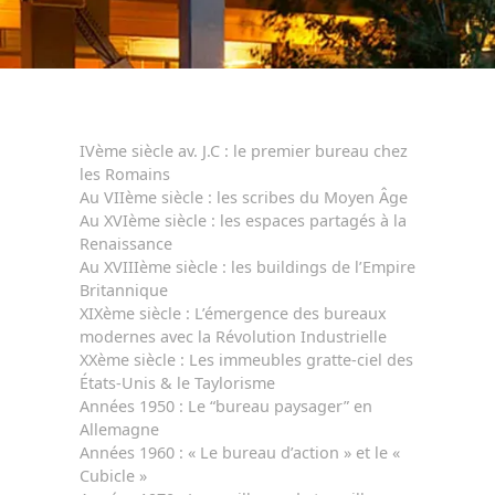
IVème siècle av. J.C : le premier bureau chez
les Romains
Au VIIème siècle : les scribes du Moyen Âge
Au XVIème siècle : les espaces partagés à la
Renaissance
Au XVIIIème siècle : les buildings de l’Empire
Britannique
XIXème siècle : L’émergence des bureaux
modernes avec la Révolution Industrielle
XXème siècle : Les immeubles gratte-ciel des
États-Unis & le Taylorisme
Années 1950 : Le “bureau paysager” en
Allemagne
Années 1960 : « Le bureau d’action » et le «
Cubicle »