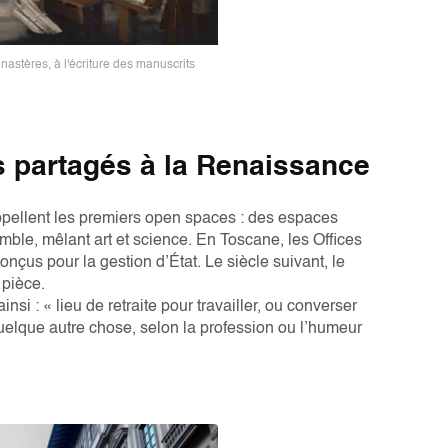
nastères, à l'écriture des manuscrits
s partagés à la Renaissance
appellent les premiers open spaces : des espaces
mble, mêlant art et science. En Toscane, les Offices
çus pour la gestion d’État. Le siècle suivant, le
a pièce.
nsi : « lieu de retraite pour travailler, ou converser
 quelque autre chose, selon la profession ou l’humeur