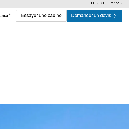
FR
EUR - France
0
Essayer une cabine
Demander un devis
anier