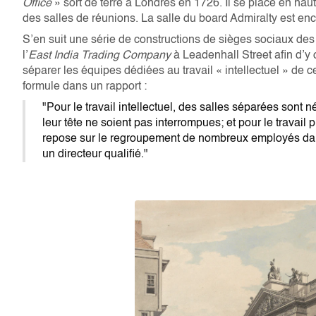
Office
» sort de terre à Londres en 1726. Il se place en haut 
des salles de réunions. La salle du board Admiralty est enco
S’en suit une série de constructions de sièges sociaux des 
l’
East India Trading Company
à Leadenhall Street afin d’y 
séparer les équipes dédiées au travail « intellectuel » de
formule dans un rapport :
"Pour le travail intellectuel, des salles séparées sont 
leur tête ne soient pas interrompues; et pour le travai
repose sur le regroupement de nombreux employés da
un directeur qualifié."