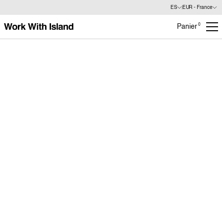
ES
EUR - France
0
Panier