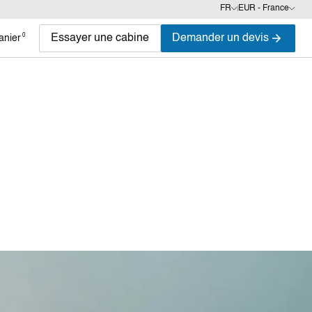
FR
EUR - France
0
Essayer une cabine
Demander un devis
anier